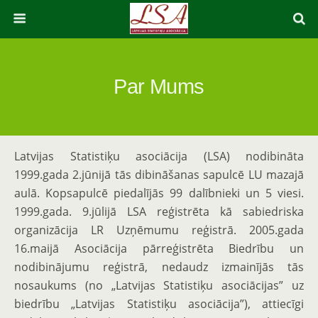
Par Mums
Latvijas Statistiķu asociācija (LSA) nodibināta
1999.gada 2.jūnijā tās dibināšanas sapulcē LU mazajā
aulā. Kopsapulcē piedalījās 99 dalībnieki un 5 viesi.
1999.gada. 9.jūlijā LSA reģistrēta kā sabiedriska
organizācija LR Uzņēmumu reģistrā. 2005.gada
16.maijā Asociācija pārreģistrēta Biedrību un
nodibinājumu reģistrā, nedaudz izmainījās tās
nosaukums (no „Latvijas Statistiķu asociācijas” uz
biedrību „Latvijas Statistiķu asociācija”), attiecīgi