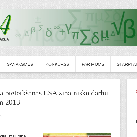
SANĀKSMES
KONKURSS
PAR MUMS
STARPTAU
ta pieteikšanās LSA zinātnisko darbu
m 2018
ts
cija” izsludina