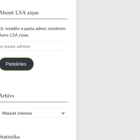
Abonē LSA ziņas
Uz norādīto e-pasta adresi nosūtīsim
Jums LSA ziņas.
e-
pasta
adrese
Pieteikties
Arhīvs
Arhīvs
Statistika