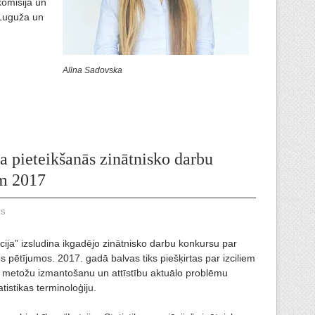
komisija un
 Luguža un
Alīna Sadovska
ta pieteikšanās zinātnisko darbu
m 2017
ts
ācija” izsludina ikgadējo zinātnisko darbu konkursu par
os pētījumos. 2017. gadā balvas tiks piešķirtas par izciliem
ko metožu izmantošanu un attīstību aktuālo problēmu
tistikas terminoloģiju.