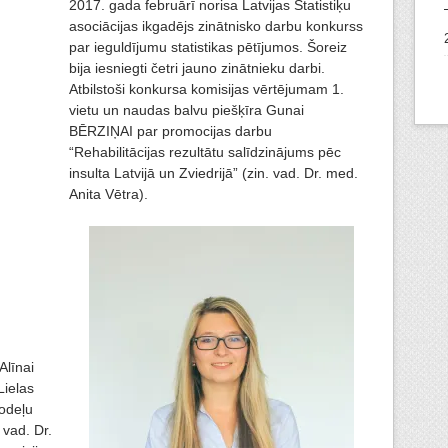
2017. gada februārī norisa Latvijas Statistiķu
asociācijas ikgadējs zinātnisko darbu konkurss
par ieguldījumu statistikas pētījumos. Šoreiz
bija iesniegti četri jauno zinātnieku darbi.
Atbilstoši konkursa komisijas vērtējumam 1.
vietu un naudas balvu piešķīra Gunai
BĒRZIŅAI par promocijas darbu
“Rehabilitācijas rezultātu salīdzinājums pēc
insulta Latvijā un Zviedrijā” (zin. vad. Dr. med.
Anita Vētra).
Alīnai
ielas
odeļu
vad. Dr.