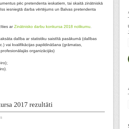
okumentus pēc pretendenta ieskatiem, tai skaitā zinātniskā
 īss iesniegtā darba vērtējums un Balvas pretendenta
īties ar
Zinātnisko darbu konkursa 2018 nolikumu
.
sāta dalība ar statistiku saistītā pasākumā (dalības
c.) vai kvalifikācijas papildināšana (grāmatas,
rofesionālajās organizācijās)
iro);
iro).
rsa 2017 rezultāti
ts