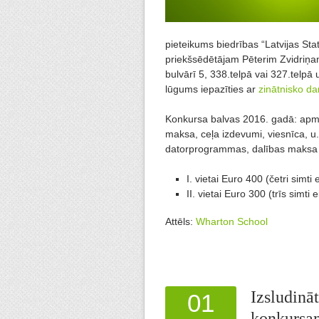
pieteikums biedrības “Latvijas Sta
priekšsēdētājam Pēterim Zvidriņa
bulvārī 5, 338.telpā vai 327.telpā 
lūgums iepazīties ar
zinātnisko d
Konkursa balvas 2016. gadā: apmak
maksa, ceļa izdevumi, viesnīca, u.
datorprogrammas, dalības maksa p
I. vietai Euro 400 (četri simti e
II. vietai Euro 300 (trīs simti e
Attēls:
Wharton School
Izsludinā
01
konkursa