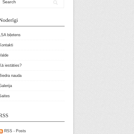
Noderīgi
LSA biļetens
Kontakti
Valde
Kā iestāties?
Biedra nauda
Galerija
Saites
RSS
RSS - Posts