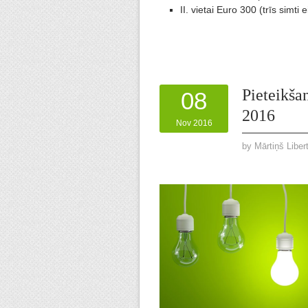
II. vietai Euro 300 (trīs simti e
Pieteikša
08
2016
Nov 2016
by
Mārtiņš Liber