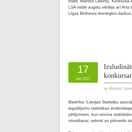
math. Mārtiņš Liberts). Konkursa 
LSA valde augstu vērtēja arī Arta
Līgas Betheres iesniegtos darbus.
Izsludinā
17
konkursa
Jan 2017
by
Mārtiņš Liber
Biedrība “Latvijas Statistiķu asoci
ieguldījumu statistikas zinātniskaj
pētījumiem, kuri veicina statistis
risināšanai, sekmē un pilnveido sta