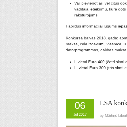
Var pievienot arī vēl citus d
vadītāja ieteikumu, kurā dots
raksturojums.
Papildus informācijai lūgums iepaz
Konkursa balvas 2018. gadā: apmak
maksa, ceļa izdevumi, viesnīca, u.
datorprogrammas, dalības maksa p
I. vietai Euro 400 (četri simti e
II. vietai Euro 300 (trīs simti e
LSA konku
06
Jūl 2017
by
Mārtiņš Liber