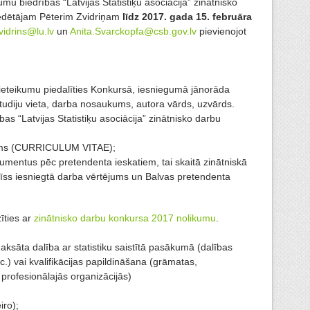
mu biedrības “Latvijas Statistiķu asociācija” zinātnisko
sēdētājam Pēterim Zvidriņam
līdz 2017. gada 15. februāra
vidrins@lu.lv
un
Anita.Svarckopfa@csb.gov.lv
pievienojot
eteikumu piedalīties Konkursā, iesniegumā jānorāda
tudiju vieta, darba nosaukums, autora vārds, uzvārds.
as “Latvijas Statistiķu asociācija” zinātnisko darbu
jums (CURRICULUM VITAE);
okumentus pēc pretendenta ieskatiem, tai skaitā zinātniskā
 īss iesniegtā darba vērtējums un Balvas pretendenta
īties ar
zinātnisko darbu konkursa 2017 nolikumu
.
sāta dalība ar statistiku saistītā pasākumā (dalības
c.) vai kvalifikācijas papildināšana (grāmatas,
rofesionālajās organizācijās)
iro);