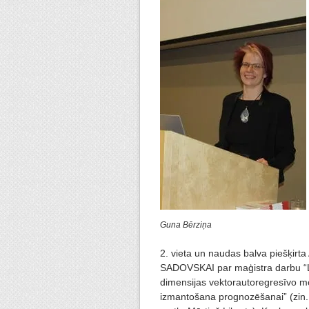
Guna Bērziņa
2. vieta un naudas balva piešķirta 
SADOVSKAI par maģistra darbu “L
dimensijas vektorautoregresīvo m
izmantošana prognozēšanai” (zin. 