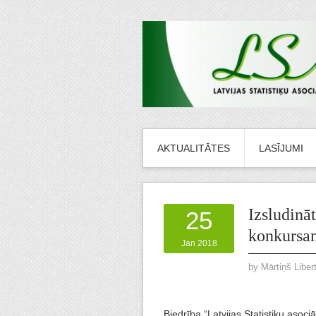
AKTUALITĀTES
LASĪJUMI
Izsludinā
25
konkursa
Jan 2018
by
Mārtiņš Liber
Biedrība “Latvijas Statistiķu asociā