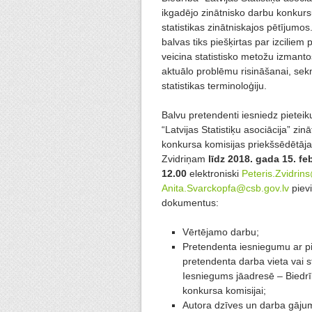
ikgadējo zinātnisko darbu konkurs
statistikas zinātniskajos pētījumo
balvas tiks piešķirtas par izciliem 
veicina statistisko metožu izmanto
aktuālo problēmu risināšanai, sek
statistikas terminoloģiju.
Balvu pretendenti iesniedz pietei
“Latvijas Statistiķu asociācija” zin
konkursa komisijas priekšsēdētāj
Zvidriņam
līdz 2018. gada 15. fe
12.00
elektroniski
Peteris.Zvidrins
Anita.Svarckopfa@csb.gov.lv
piev
dokumentus:
Vērtējamo darbu;
Pretendenta iesniegumu ar pi
pretendenta darba vieta vai s
Iesniegums jāadresē – Biedrīb
konkursa komisijai;
Autora dzīves un darba gā