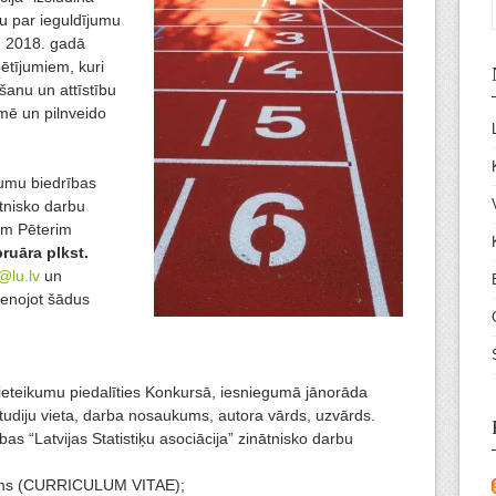
u par ieguldījumu
s. 2018. gadā
pētījumiem, kuri
šanu un attīstību
mē un pilnveido
kumu biedrības
ātnisko darbu
am Pēterim
bruāra plkst.
@lu.lv
un
ienojot šādus
eteikumu piedalīties Konkursā, iesniegumā jānorāda
tudiju vieta, darba nosaukums, autora vārds, uzvārds.
as “Latvijas Statistiķu asociācija” zinātnisko darbu
jums (CURRICULUM VITAE);