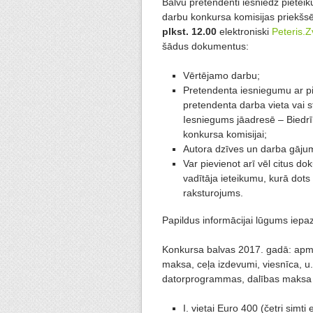
Balvu pretendenti iesniedz pieteiku
darbu konkursa komisijas priekš
plkst. 12.00
elektroniski
Peteris.Z
šādus dokumentus:
Vērtējamo darbu;
Pretendenta iesniegumu ar pi
pretendenta darba vieta vai s
Iesniegums jāadresē – Biedrīb
konkursa komisijai;
Autora dzīves un darba gā
Var pievienot arī vēl citus d
vadītāja ieteikumu, kurā dots
raksturojums.
Papildus informācijai lūgums iepaz
Konkursa balvas 2017. gadā: apmak
maksa, ceļa izdevumi, viesnīca, u.
datorprogrammas, dalības maksa p
I. vietai Euro 400 (četri simti e