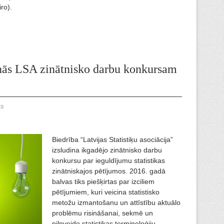
iro).
nās LSA zinātnisko darbu konkursam
ts
Biedrība “Latvijas Statistiķu asociācija”
izsludina ikgadējo zinātnisko darbu
konkursu par ieguldījumu statistikas
zinātniskajos pētījumos. 2016. gadā
balvas tiks piešķirtas par izciliem
pētījumiem, kuri veicina statistisko
metožu izmantošanu un attīstību aktuālo
problēmu risināšanai, sekmē un
pilnveido statistikas terminoloģiju.