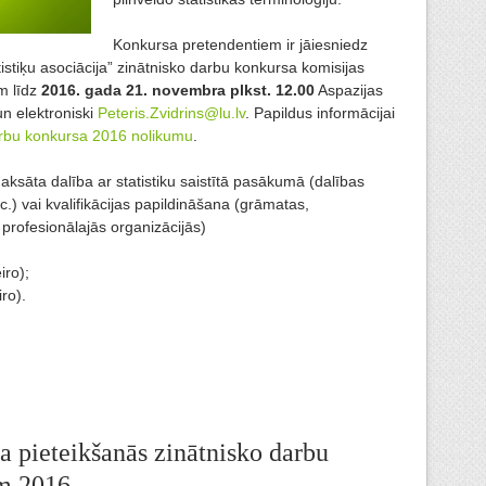
Konkursa pretendentiem ir jāiesniedz
tistiķu asociācija” zinātnisko darbu konkursa komisijas
m līdz
2016. gada 21. novembra plkst. 12.00
Aspazijas
un elektroniski
Peteris.Zvidrins@lu.lv
. Papildus informācijai
arbu konkursa 2016 nolikumu
.
sāta dalība ar statistiku saistītā pasākumā (dalības
c.) vai kvalifikācijas papildināšana (grāmatas,
rofesionālajās organizācijās)
iro);
iro).
ta pieteikšanās zinātnisko darbu
m 2016