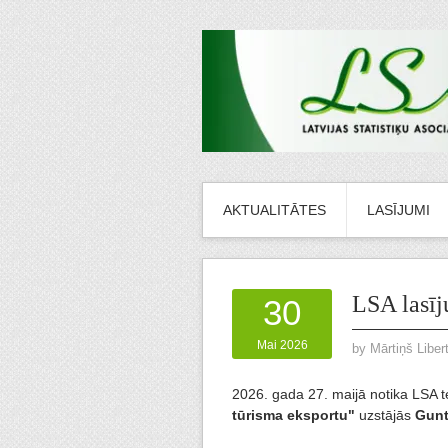
AKTUALITĀTES
LASĪJUMI
LSA lasīj
30
Mai 2026
by
Mārtiņš Liber
2026. gada 27. maijā notika LSA t
tūrisma eksportu"
uzstājās
Gunt