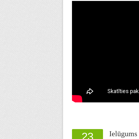
Ielūgums 
23