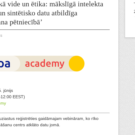
ā vide un ētika: mākslīgā intelekta
n sintētisko datu atbildīga
na pētniecībā’
ts
 jūnijs
–12:00 EEST)
emy
uziastus reģistrēties gaidāmajam vebināram, ko rīko
āšanu centrs atklāto datu jomā.