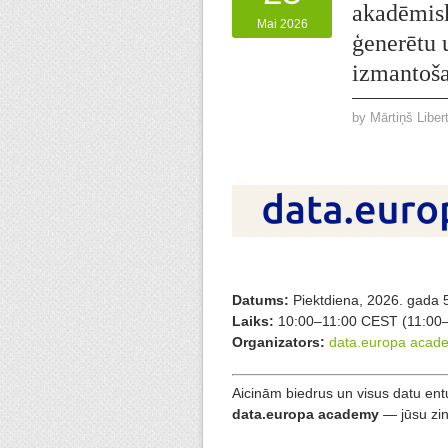
akadēmisk
Mai 2026
ģenerētu u
izmantoša
by
Mārtiņš Liber
Datums:
Piektdiena, 2026. gada 5.
Laiks:
10:00–11:00 CEST (11:00
Organizators:
data.europa acad
Aicinām biedrus un visus datu ent
data.europa academy
— jūsu zin