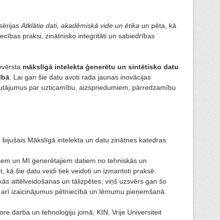
sērijas
Atklātie dati, akadēmiskā vide un ētika
un pēta, kā
ecības praksi, zinātnisko integritāti un sabiedrības
evērsta
mākslīgā intelekta ģenerētu un sintētisko datu
ībā
. Lai gan šie datu avoti rada jaunas inovācijas
s jautājumus par uzticamību, aizspriedumiem, pārredzamību
bijušais Mākslīgā intelekta un datu zinātnes katedras
jiem un MI ģenerētajiem datiem no tehniskās un
, kā šie datu veidi tiek veidoti un izmantoti praksē.
ās attēlveidošanas un tālizpētes, viņš uzsvērs gan šo
n arī izaicinājumus pētniecībā un lēmumu pieņemšanā.
re darba un tehnoloģiju jomā, KIN, Vrije Universiteit