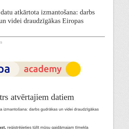
 datu atkārtota izmantošana: darbs
un videi draudzīgākas Eiropas
ts
trs atvērtajiem datiem
ta izmantošana: darbs gudrākas un videi draudzīgākas
ast,
reģistrējieties tūlīt mūsu gaidāmajam tīmekļa