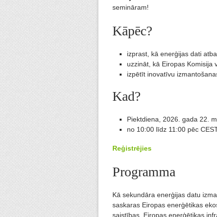
semināram!
Kāpēc?
izprast, kā enerģijas dati at
uzzināt, kā Eiropas Komisija 
izpētīt inovatīvu izmantošan
Kad?
Piektdiena, 2026. gada 22. m
no 10:00 līdz 11:00 pēc CES
Reģistrējies
Programma
Kā sekundāra enerģijas datu izman
saskaras Eiropas enerģētikas eko
saistības, Eiropas enerģētikas infra