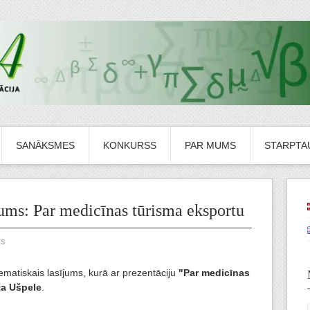
SANĀKSMES
KONKURSS
PAR MUMS
STARPTAU
ums: Par medicīnas tūrisma eksportu
ts
ematiskais lasījums, kurā ar prezentāciju
"Par medicīnas
a Ušpele
.