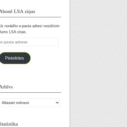
Abonē LSA ziņas
Uz norādīto e-pasta adresi nosūtīsim
Jums LSA ziņas.
e-
pasta
adrese
Pieteikties
Arhīvs
Arhīvs
Statistika