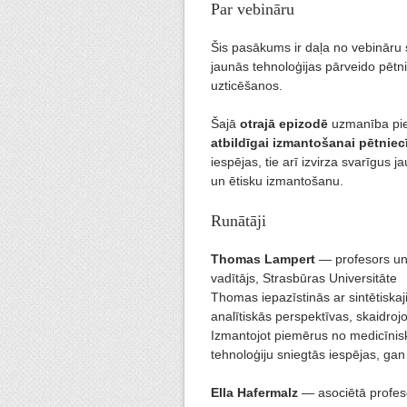
Par vebināru
Šis pasākums ir daļa no vebināru 
jaunās tehnoloģijas pārveido pētni
uzticēšanos.
Šajā
otrajā epizodē
uzmanība pi
atbildīgai izmantošanai pētniec
iespējas, tie arī izvirza svarīgu
un ētisku izmantošanu.
Runātāji
Thomas Lampert
— profesors un 
vadītājs, Strasbūras Universitāte
Thomas iepazīstinās ar sintētiska
analītiskās perspektīvas, skaidrojot
Izmantojot piemērus no medicīnisk
tehnoloģiju sniegtās iespējas, ga
Ella Hafermalz
— asociētā profeso