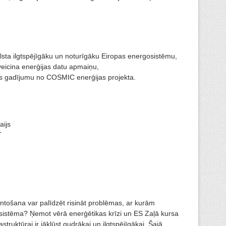
balsta ilgtspējīgāku un noturīgāku Eiropas energosistēmu,
veicina enerģijas datu apmaiņu,
as gadījumu no COSMIC enerģijas projekta.
aijs
T
tošana var palīdzēt risināt problēmas, ar kurām
sistēma? Ņemot vērā enerģētikas krīzi un ES Zaļā kursa
struktūrai ir jākļūst gudrākai un ilgtspējīgākai. Šajā