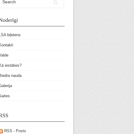
Noderīgi
LSA biļetens
Kontakti
Valde
Kā iestāties?
Biedra nauda
Galerija
Saites
RSS
RSS - Posts