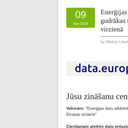
Enerģijas
09
gudrākas 
Mai 2026
virzienā
by
Mārtiņš Liber
Jūsu zināšanu cen
Vebinārs:
"Enerģijas datu atkārto
Eiropas virzienā"
Cienījamais atvērto datu entuzi