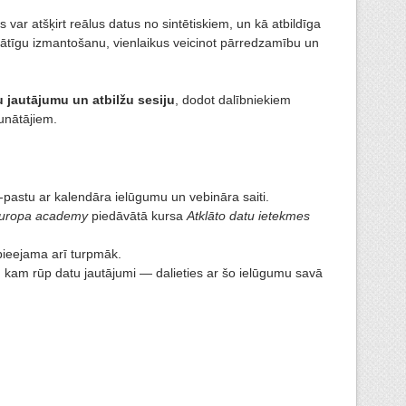
jas var atšķirt reālus datus no sintētiskiem, un kā atbildīga
rātīgu izmantošanu, vienlaikus veicinot pārredzamību un
u jautājumu un atbilžu sesiju
, dodot dalībniekiem
runātājiem.
-pastu ar kalendāra ielūgumu un vebināra saiti.
europa academy
piedāvātā kursa
Atklāto datu ietekmes
ieejama arī turpmāk.
, kam rūp datu jautājumi — dalieties ar šo ielūgumu savā