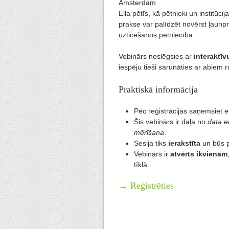
Amsterdam
Ella pētīs, kā pētnieki un institūci
prakse var palīdzēt novērst ļaunp
uzticēšanos pētniecībā.
Vebinārs noslēgsies ar
interaktīv
iespēju tieši sarunāties ar abiem 
Praktiskā informācija
Pēc reģistrācijas saņemsiet e
Šis vebinārs ir daļa no
data.
mērīšana
.
Sesija tiks
ierakstīta
un būs p
Vebinārs ir
atvērts ikvienam
tīklā.
→ Reģistrēties