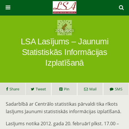
2012-04-03
LSA Lasījums – Jaunumi
Statistiskās Informācijas
Izplatīšanā
Share
Tweet
Pin
Mail
SMS
Sadarbībā ar Centrālo statistikas pārvaldi tika rīkots
lasījums Jaunumi statistiskās informācijas izplatīšanā.
Lasījums notika 2012. gada 20. februārī plkst. 17.00 –