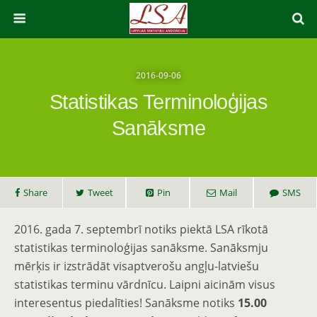
2016-09-06
Statistikas Terminoloģijas
Sanāksme
Share
Tweet
Pin
Mail
SMS
2016. gada 7. septembrī notiks piektā LSA rīkotā
statistikas terminoloģijas sanāksme. Sanāksmju
mērķis ir izstrādāt visaptverošu angļu-latviešu
statistikas terminu vārdnīcu. Laipni aicinām visus
interesentus piedalīties! Sanāksme notiks
15.00