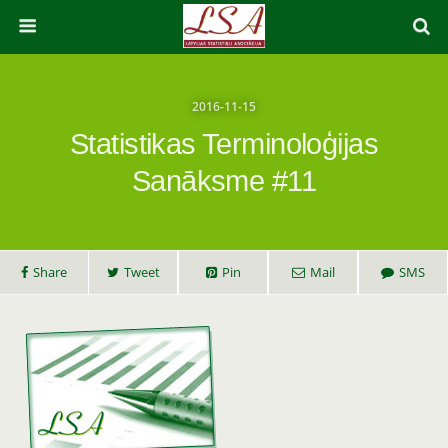
2016-11-15
Statistikas Terminoloģijas
Sanāksme #11
Share
Tweet
Pin
Mail
SMS