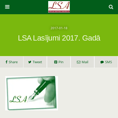
2017-01-18
LSA Lasījumi 2017. Gadā
Share
Tweet
Pin
Mail
SMS