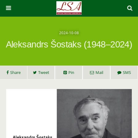
2024-10-08
Aleksandrs Šostaks (1948–2024)
Share
Tweet
Pin
Mail
SMS