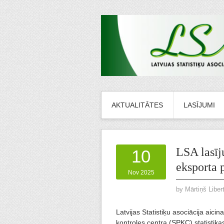
AKTUALITĀTES
LASĪJUMI
LSA lasīj
10
eksporta 
Nov 2025
by
Mārtiņš Liber
Latvijas Statistiķu asociācija aici
kontroles centra (SPKC) statistik