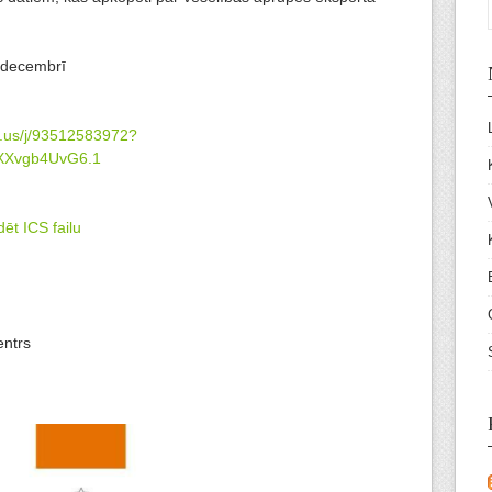
 decembrī
m.us/j/93512583972?
Xvgb4UvG6.1
dēt ICS failu
entrs