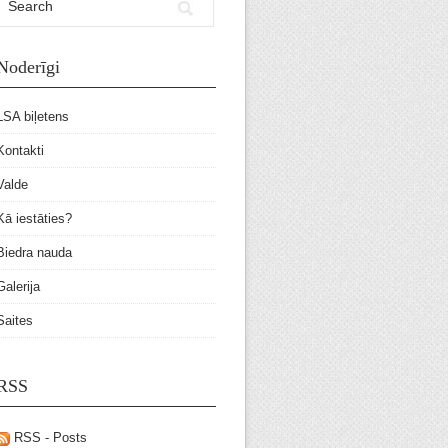
Noderīgi
LSA biļetens
Kontakti
Valde
Kā iestāties?
Biedra nauda
Galerija
Saites
RSS
RSS - Posts