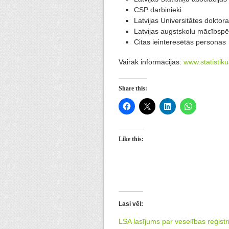
CSP darbinieki
Latvijas Universitātes doktora
Latvijas augstskolu mācībspē
Citas ieinteresētās personas
Vairāk informācijas:
www.statistiku
Share this:
Like this:
Lasi vēl:
LSA lasījums par veselības reģist