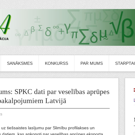
SANĀKSMES
KONKURSS
PAR MUMS
STARPTAU
ums: SPKC dati par veselības aprūpes
pakalpojumiem Latvijā
ts
na uz tiešsaistes lasījumu par Slimību profilakses un
as datiem, kas apkopoti par veselības aprūpes eksporta