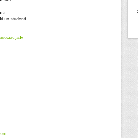
nti
ki un studenti
asociacija.lv
riem