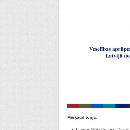
Mērķauditorija
:
Latvijas Statistiķu asociācijas