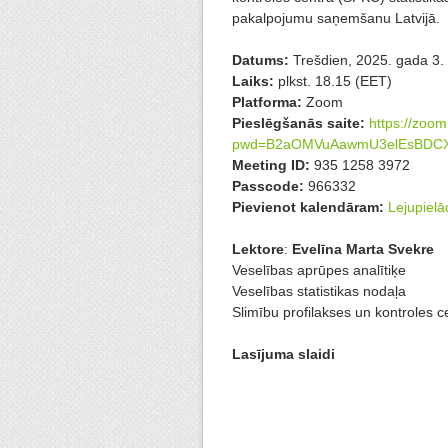
pakalpojumu saņemšanu Latvijā.
Datums:
Trešdien, 2025. gada 3.
Laiks:
plkst. 18.15 (EET)
Platforma:
Zoom
Pieslēgšanās saite:
https://zoo
pwd=B2aOMVuAawmU3elEsBDCX
Meeting ID:
935 1258 3972
Passcode:
966332
Pievienot kalendāram:
Lejupielā
Lektore
:
Evelīna Marta Svekre
Veselības aprūpes analītiķe
Veselības statistikas nodaļa
Slimību profilakses un kontroles c
Lasījuma slaidi