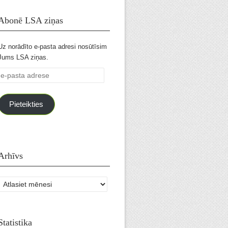
Abonē LSA ziņas
Uz norādīto e-pasta adresi nosūtīsim
Jums LSA ziņas.
e-
pasta
adrese
Pieteikties
Arhīvs
Arhīvs
Statistika