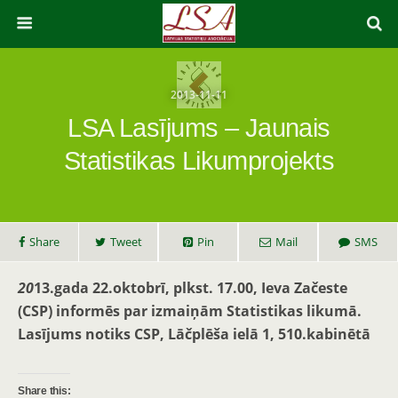
2013-11-11
LSA Lasījums – Jaunais
Statistikas Likumprojekts
Share
Tweet
Pin
Mail
SMS
20
13.gada 22.oktobrī, plkst. 17.00, Ieva Začeste
(CSP) informēs par izmaiņām Statistikas likumā.
Lasījums notiks CSP, Lāčplēša ielā 1, 510.kabinētā
Share this: