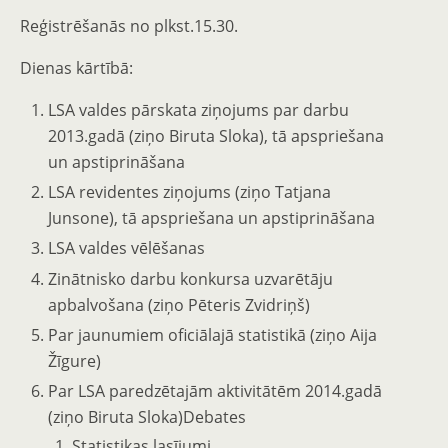
Reģistrēšanās no plkst.15.30.
Dienas kārtībā:
LSA valdes pārskata ziņojums par darbu
2013.gadā (ziņo Biruta Sloka), tā apspriešana
un apstiprināšana
LSA revidentes ziņojums (ziņo Tatjana
Junsone), tā apspriešana un apstiprināšana
LSA valdes vēlēšanas
Zinātnisko darbu konkursa uzvarētāju
apbalvošana (ziņo Pēteris Zvidriņš)
Par jaunumiem oficiālajā statistikā (ziņo Aija
Žīgure)
Par LSA paredzētajām aktivitātēm 2014.gadā
(ziņo Biruta Sloka)Debates
Statistikas lasījumi