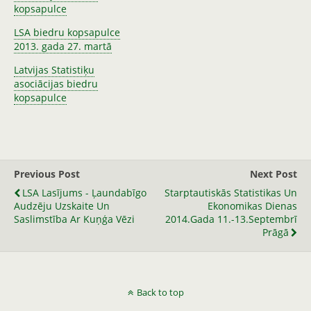
kopsapulce
LSA biedru kopsapulce
2013. gada 27. martā
Latvijas Statistiķu
asociācijas biedru
kopsapulce
Previous Post
Next Post
LSA Lasījums - Ļaundabīgo
Starptautiskās Statistikas Un
Audzēju Uzskaite Un
Ekonomikas Dienas
Saslimstība Ar Kuņģa Vēzi
2014.gada 11.-13.septembrī
Prāgā
Back to top