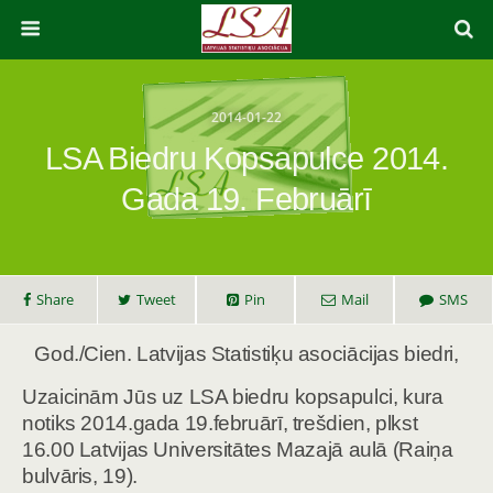
2014-01-22
LSA Biedru Kopsapulce 2014.
Gada 19. Februārī
Share
Tweet
Pin
Mail
SMS
God./Cien. Latvijas Statistiķu asociācijas biedri,
Uzaicinām Jūs uz LSA biedru kopsapulci, kura
notiks 2014.gada 19.februārī, trešdien, plkst
16.00 Latvijas Universitātes Mazajā aulā (Raiņa
bulvāris, 19).