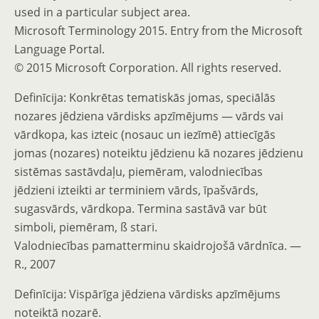
used in a particular subject area.
Microsoft Terminology 2015. Entry from the Microsoft
Language Portal.
© 2015 Microsoft Corporation. All rights reserved.
Definīcija: Konkrētas tematiskās jomas, speciālās
nozares jēdziena vārdisks apzīmējums — vārds vai
vārdkopa, kas izteic (nosauc un iezīmē) attiecīgās
jomas (nozares) noteiktu jēdzienu kā nozares jēdzienu
sistēmas sastāvdaļu, piemēram, valodniecības
jēdzieni izteikti ar terminiem vārds, īpašvārds,
sugasvārds, vārdkopa. Termina sastāvā var būt
simboli, piemēram, ß stari.
Valodniecības pamatterminu skaidrojošā vārdnīca. —
R., 2007
Definīcija: Vispārīga jēdziena vārdisks apzīmējums
noteiktā nozarē.