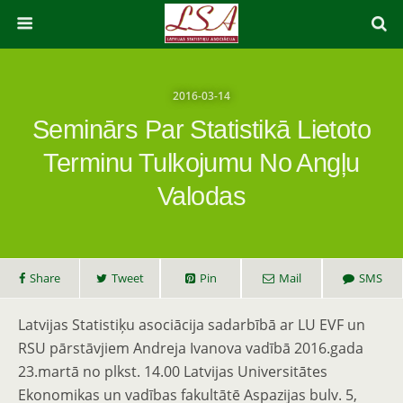
2016-03-14
Seminārs Par Statistikā Lietoto
Terminu Tulkojumu No Angļu
Valodas
Share
Tweet
Pin
Mail
SMS
Latvijas Statistiķu asociācija sadarbībā ar LU EVF un
RSU pārstāvjiem Andreja Ivanova vadībā 2016.gada
23.martā no plkst. 14.00 Latvijas Universitātes
Ekonomikas un vadības fakultātē Aspazijas bulv. 5,