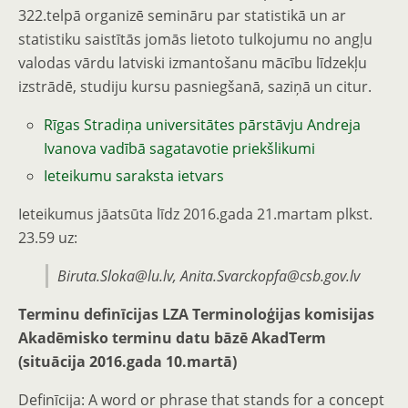
322.telpā organizē semināru par statistikā un ar
statistiku saistītās jomās lietoto tulkojumu no angļu
valodas vārdu latviski izmantošanu mācību līdzekļu
izstrādē, studiju kursu pasniegšanā, saziņā un citur.
Rīgas Stradiņa universitātes pārstāvju Andreja
Ivanova vadībā sagatavotie priekšlikumi
Ieteikumu saraksta ietvars
Ieteikumus jāatsūta līdz 2016.gada 21.martam plkst.
23.59 uz:
Biruta.Sloka@lu.lv, Anita.Svarckopfa@csb.gov.lv
Terminu definīcijas LZA Terminoloģijas komisijas
Akadēmisko terminu datu bāzē AkadTerm
(situācija 2016.gada 10.martā)
Definīcija: A word or phrase that stands for a concept