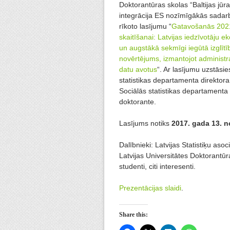
Doktorantūras skolas “Baltijas jūr
integrācija ES nozīmīgākās sadar
rīkoto lasījumu “
Gatavošanās 2021
skaitīšanai: Latvijas iedzīvotāju e
un augstākā sekmīgi iegūtā izglīt
novērtējums, izmantojot administra
datu avotus
“. Ar lasījumu uzstāsie
statistikas departamenta direktora
Sociālās statistikas departamenta 
doktorante.
Lasījums notiks
2017. gada 13. no
Dalībnieki: Latvijas Statistiķu asoc
Latvijas Universitātes Doktorantūr
studenti, citi interesenti.
Prezentācijas slaidi
.
Share this: