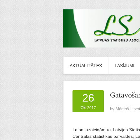
AKTUALITĀTES
LASĪJUMI
Gatavošan
26
Okt 2017
by
Mārtiņš Liber
Laipni uzaicinām uz Latvijas Statis
Centrālās statistikas pārvaldes, La