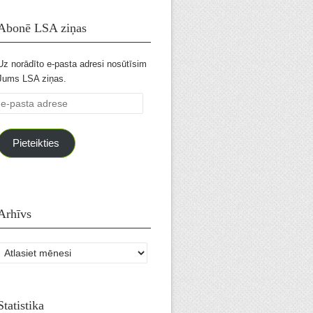
Abonē LSA ziņas
Uz norādīto e-pasta adresi nosūtīsim
Jums LSA ziņas.
e-
pasta
adrese
Pieteikties
Arhīvs
Arhīvs
Statistika