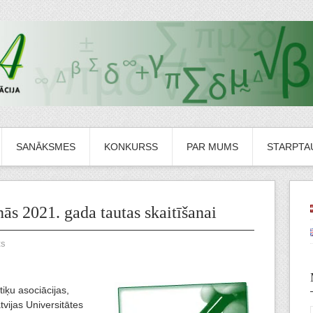
SANĀKSMES
KONKURSS
PAR MUMS
STARPTAU
ās 2021. gada tautas skaitīšanai
ts
tiķu asociācijas,
tvijas Universitātes