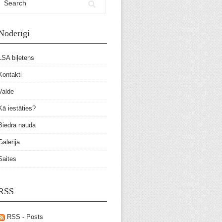
Noderīgi
LSA biļetens
Kontakti
Valde
Kā iestāties?
Biedra nauda
Galerija
Saites
RSS
RSS - Posts