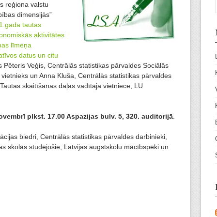
as reģiona valstu
bības dimensijās”
.gada tautas
konomiskās aktivitātes
ības līmeņa
tīvos datus un citu
s Pēteris Veģis, Centrālās statistikas pārvaldes Sociālās
 vietnieks un Anna Kluša, Centrālās statistikas pārvaldes
Tautas skaitīšanas daļas vadītāja vietniece, LU
vembrī plkst. 17.00 Aspazijas bulv. 5, 320. auditorijā
.
iācijas biedri, Centrālās statistikas pārvaldes darbinieki,
as skolās studējošie, Latvijas augstskolu mācībspēki un